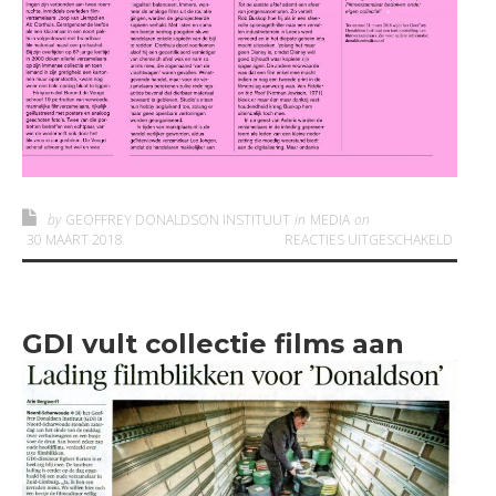
by
GEOFFREY DONALDSON INSTITUUT
in
MEDIA
on
VOOR 
30 MAART 2018
REACTIES UITGESCHAKELD
GDI vult collectie films aan