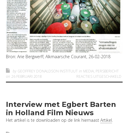
Bron: Arie Bergwerff, Alkmaarsche Courant, 26-02-2018
by
GEOFFREY DONALDSON INSTITUUT
in
MEDIA
,
PERSBERICHT
VOOR G
on
26 FEBRUARI 2018
REACTIES UITGESCHAKELD
Interview met Egbert Barten
in Holland Film Nieuws
Het artikel is te downloaden op de link hiernaast
Artikel
.