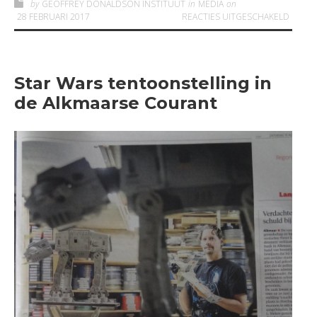
by
GEOFFREY DONALDSON INSTITUUT
in
MEDIA
on
VOOR 
28 FEBRUARI 2017
REACTIES UITGESCHAKELD
Star Wars tentoonstelling in
de Alkmaarse Courant