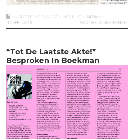
by
GEOFFREY DONALDSON INSTITUUT
in
MEDIA
on
VOOR 
12 APRIL 2018
REACTIES UITGESCHAKELD
“Tot De Laatste Akte!”
Besproken In Boekman