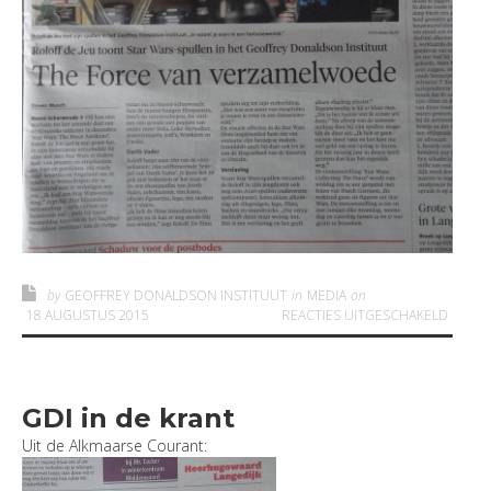
by
GEOFFREY DONALDSON INSTITUUT
in
MEDIA
on
VOOR 
18 AUGUSTUS 2015
REACTIES UITGESCHAKELD
GDI in de krant
Uit de Alkmaarse Courant: