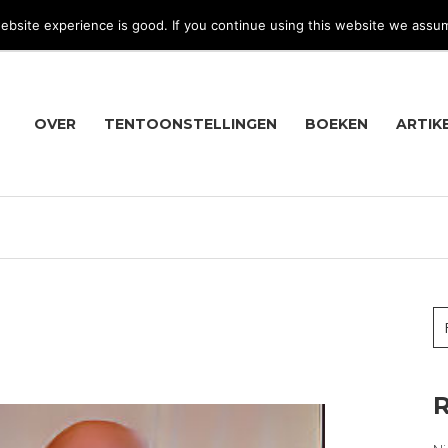
bsite experience is good. If you continue using this website we assu
OVER
TENTOONSTELLINGEN
BOEKEN
ARTIK
R