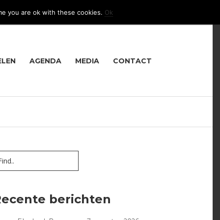
me you are ok with these cookies.
Ok
LANGUAGE
ELEN
AGENDA
MEDIA
CONTACT
ecente berichten