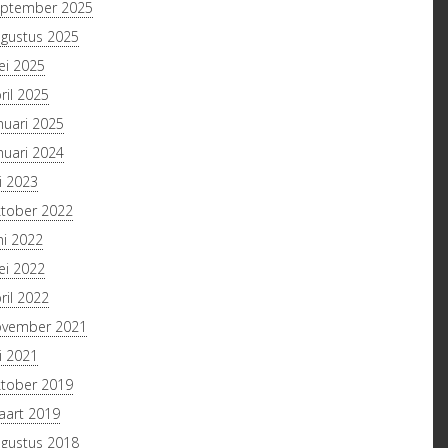
ptember 2025
gustus 2025
i 2025
ril 2025
nuari 2025
nuari 2024
li 2023
tober 2022
ni 2022
i 2022
ril 2022
ovember 2021
li 2021
tober 2019
art 2019
gustus 2018