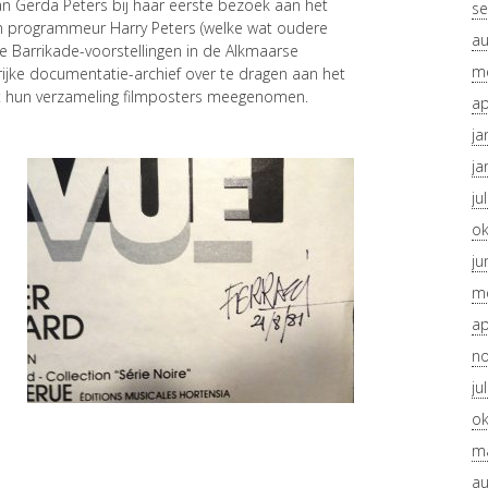
n Gerda Peters bij haar eerste bezoek aan het
se
en programmeur Harry Peters (welke wat oudere
au
ze Barrikade-voorstellingen in de Alkmaarse
me
rijke documentatie-archief over te dragen aan het
st hun verzameling filmposters meegenomen.
ap
ja
ja
ju
ok
ju
me
ap
n
ju
ok
ma
au