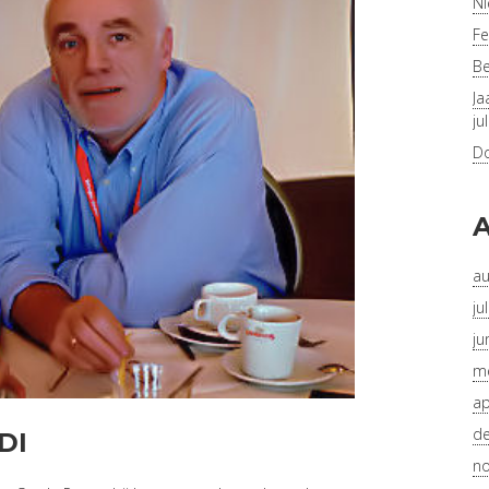
Ni
Fe
Be
Ja
ju
Do
A
au
ju
ju
me
ap
d
DI
n