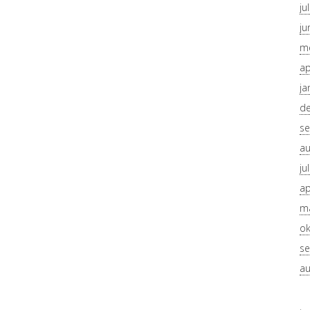
ju
ju
me
ap
ja
d
se
au
ju
ap
ma
ok
se
au