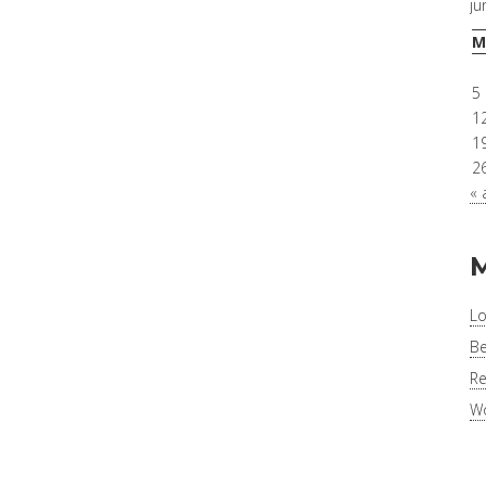
ju
M
5
1
1
2
« 
Lo
Be
Re
Wo