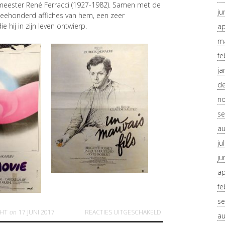
-meester René Ferracci (1927-1982). Samen met de
ju
 tweehonderd affiches van hem, een zeer
 hij in zijn leven ontwierp.
ap
ma
fe
ja
d
n
se
au
ju
ju
ap
fe
se
VOOR ALLES ADEMT CI
CHT
on
17 JUNI 2017
REACTIES UITGESCHAKELD
au