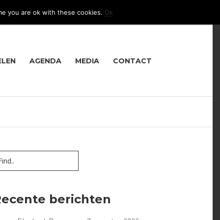
me you are ok with these cookies.
Ok
LANGUAGE
ELEN
AGENDA
MEDIA
CONTACT
ecente berichten