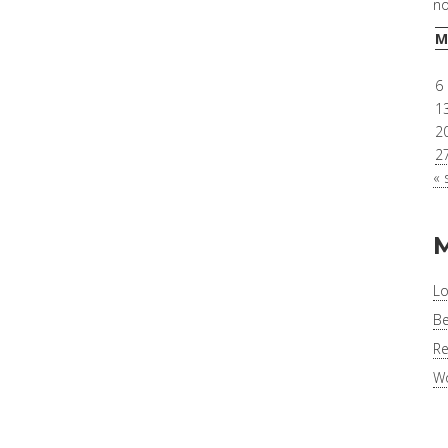
n
M
6
1
2
2
« 
Lo
Be
Re
Wo