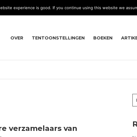
bsite experience is good. If you continue using this website we assu
OVER
TENTOONSTELLINGEN
BOEKEN
ARTIK
R
re verzamelaars van