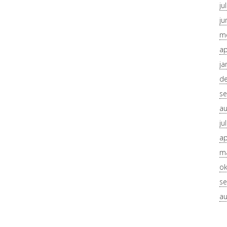
ju
ju
me
ap
ja
d
se
au
ju
ap
ma
ok
se
au