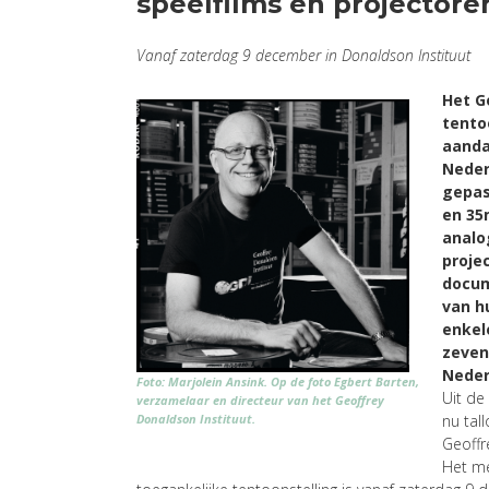
speelfilms en projectore
Vanaf zaterdag 9 december in Donaldson Instituut
Het G
tentoo
aandac
Neder
gepas
en 35
analog
projec
docum
van h
enkel
zeven
Nederl
Foto: Marjolein Ansink. Op de foto Egbert Barten,
Uit de
verzamelaar en directeur van het Geoffrey
Donaldson Instituut.
nu tal
Geoffr
Het me