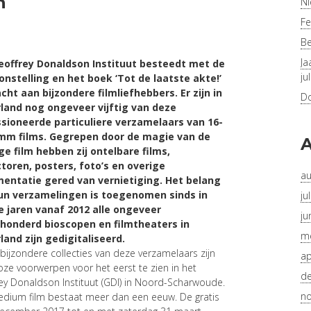
n
Ni
Fe
Be
Ja
eoffrey Donaldson Instituut besteedt met de
ju
nstelling en het boek ‘Tot de laatste akte!’
ht aan bijzondere filmliefhebbers. Er zijn in
Do
land nog ongeveer vijftig van deze
sioneerde particuliere verzamelaars van 16-
mm films. Gegrepen door de magie van de
A
e film hebben zij ontelbare films,
toren, posters, foto’s en overige
au
entatie gered van vernietiging. Het belang
un verzamelingen is toegenomen sinds in
ju
e jaren vanaf 2012 alle ongeveer
ju
honderd bioscopen en filmtheaters in
me
and zijn gedigitaliseerd.
 bijzondere collecties van deze verzamelaars zijn
ap
loze voorwerpen voor het eerst te zien in het
d
ey Donaldson Instituut (GDI) in Noord-Scharwoude.
n
dium film bestaat meer dan een eeuw. De gratis