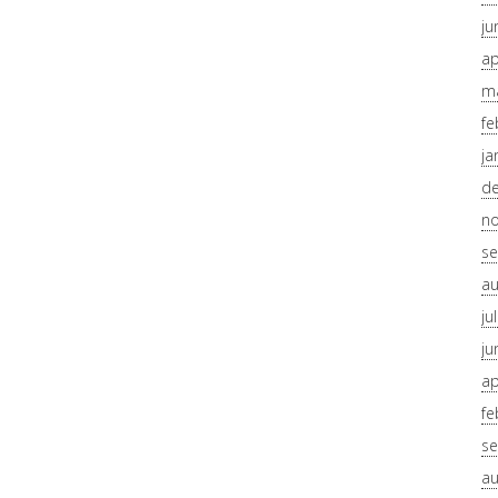
ju
ap
ma
fe
ja
d
n
se
au
ju
ju
ap
fe
se
au