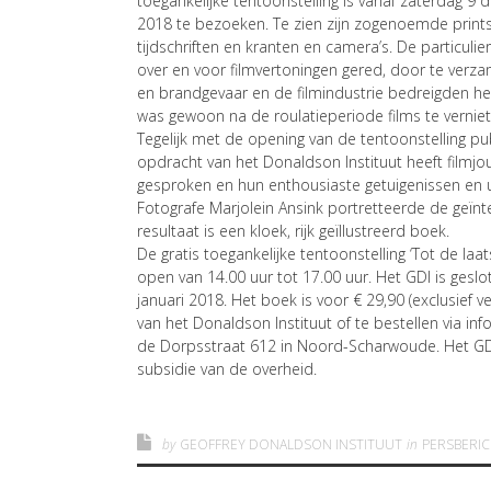
toegankelijke tentoonstelling is vanaf zaterdag 
2018 te bezoeken. Te zien zijn zogenoemde prints va
tijdschriften en kranten en camera’s. De particul
over en voor filmvertoningen gered, door te verzam
en brandgevaar en de filmindustrie bedreigden he
was gewoon na de roulatieperiode films te verniet
Tegelijk met de opening van de tentoonstelling publ
opdracht van het Donaldson Instituut heeft filmj
gesproken en hun enthousiaste getuigenissen en u
Fotografe Marjolein Ansink portretteerde de geïn
resultaat is een kloek, rijk geïllustreerd boek.
De gratis toegankelijke tentoonstelling ‘Tot de la
open van 14.00 uur tot 17.00 uur. Het GDI is gesl
januari 2018. Het boek is voor € 29,90 (exclusief 
van het Donaldson Instituut of te bestellen via in
de Dorpsstraat 612 in Noord-Scharwoude. Het GDI i
subsidie van de overheid.
by
GEOFFREY DONALDSON INSTITUUT
in
PERSBERI