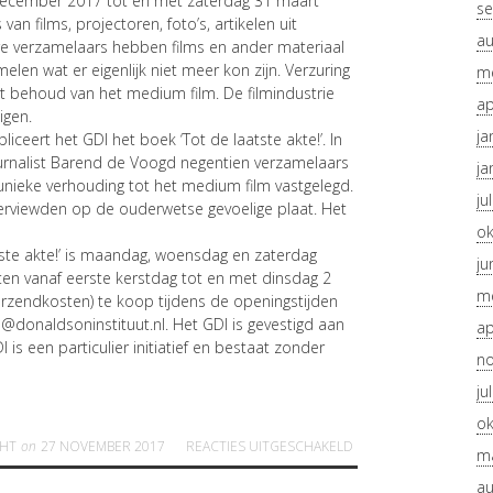
9 december 2017 tot en met zaterdag 31 maart
se
n films, projectoren, foto’s, artikelen uit
au
iere verzamelaars hebben films en ander materiaal
elen wat er eigenlijk niet meer kon zijn. Verzuring
me
t behoud van het medium film. De filmindustrie
ap
igen.
ja
iceert het GDI het boek ‘Tot de laatste akte!’. In
ournalist Barend de Voogd negentien verzamelaars
ja
nieke verhouding tot het medium film vastgelegd.
ju
terviewden op de ouderwetse gevoelige plaat. Het
ok
atste akte!’ is maandag, woensdag en zaterdag
ju
oten vanaf eerste kerstdag tot en met dinsdag 2
me
verzendkosten) te koop tijdens de openingstijden
fo@donaldsoninstituut.nl. Het GDI is gevestigd aan
ap
s een particulier initiatief en bestaat zonder
n
ju
ok
VOOR
AANDACHT VOO
CHT
on
27 NOVEMBER 2017
REACTIES UITGESCHAKELD
ma
au