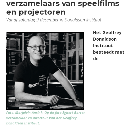
verzamelaars van speelfilms
en projectoren
Vanaf zaterdag 9 december in Donaldson Instituut
Het Geoffrey
Donaldson
Instituut
besteedt met
de
Foto: Marjolein Ansink. Op de foto Egbert Barten,
verzamelaar en directeur van het Geoffrey
Donaldson Instituut.