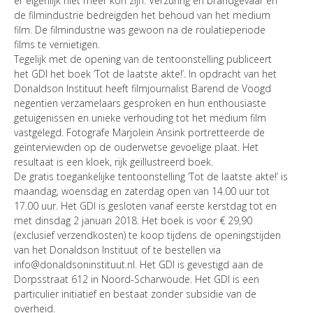
er eigenlijk niet meer kon zijn. Verzuring en brandgevaar en
de filmindustrie bedreigden het behoud van het medium
film. De filmindustrie was gewoon na de roulatieperiode
films te vernietigen.
Tegelijk met de opening van de tentoonstelling publiceert
het GDI het boek ‘Tot de laatste akte!’. In opdracht van het
Donaldson Instituut heeft filmjournalist Barend de Voogd
negentien verzamelaars gesproken en hun enthousiaste
getuigenissen en unieke verhouding tot het medium film
vastgelegd. Fotografe Marjolein Ansink portretteerde de
geïnterviewden op de ouderwetse gevoelige plaat. Het
resultaat is een kloek, rijk geïllustreerd boek.
De gratis toegankelijke tentoonstelling ‘Tot de laatste akte!’ is
maandag, woensdag en zaterdag open van 14.00 uur tot
17.00 uur. Het GDI is gesloten vanaf eerste kerstdag tot en
met dinsdag 2 januari 2018. Het boek is voor € 29,90
(exclusief verzendkosten) te koop tijdens de openingstijden
van het Donaldson Instituut of te bestellen via
info@donaldsoninstituut.nl. Het GDI is gevestigd aan de
Dorpsstraat 612 in Noord-Scharwoude. Het GDI is een
particulier initiatief en bestaat zonder subsidie van de
overheid.