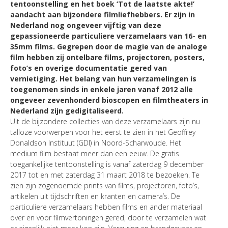
tentoonstelling en het boek ‘Tot de laatste akte!’
aandacht aan bijzondere filmliefhebbers. Er zijn in
Nederland nog ongeveer vijftig van deze
gepassioneerde particuliere verzamelaars van 16- en
35mm films. Gegrepen door de magie van de analoge
film hebben zij ontelbare films, projectoren, posters,
foto’s en overige documentatie gered van
vernietiging. Het belang van hun verzamelingen is
toegenomen sinds in enkele jaren vanaf 2012 alle
ongeveer zevenhonderd bioscopen en filmtheaters in
Nederland zijn gedigitaliseerd.
Uit de bijzondere collecties van deze verzamelaars zijn nu
talloze voorwerpen voor het eerst te zien in het Geoffrey
Donaldson Instituut (GDI) in Noord-Scharwoude. Het
medium film bestaat meer dan een eeuw. De gratis
toegankelijke tentoonstelling is vanaf zaterdag 9 december
2017 tot en met zaterdag 31 maart 2018 te bezoeken. Te
zien zijn zogenoemde prints van films, projectoren, foto’s,
artikelen uit tijdschriften en kranten en camera’s. De
particuliere verzamelaars hebben films en ander materiaal
over en voor filmvertoningen gered, door te verzamelen wat