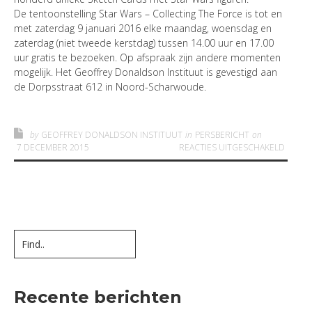
De tentoonstelling Star Wars – Collecting The Force is tot en
met zaterdag 9 januari 2016 elke maandag, woensdag en
zaterdag (niet tweede kerstdag) tussen 14.00 uur en 17.00
uur gratis te bezoeken. Op afspraak zijn andere momenten
mogelijk. Het Geoffrey Donaldson Instituut is gevestigd aan
de Dorpsstraat 612 in Noord-Scharwoude.
by
GEOFFREY DONALDSON INSTITUUT
in
PERSBERICHT
on
VOOR 
7 DECEMBER 2015
REACTIES UITGESCHAKELD
Recente berichten