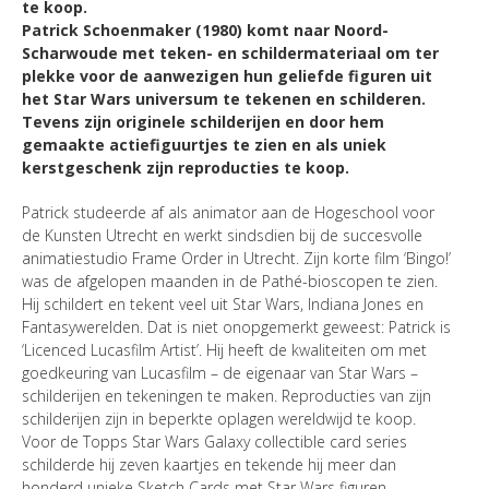
te koop.
Patrick Schoenmaker (1980) komt naar Noord-
Scharwoude met teken- en schildermateriaal om ter
plekke voor de aanwezigen hun geliefde figuren uit
het Star Wars universum te tekenen en schilderen.
Tevens zijn originele schilderijen en door hem
gemaakte actiefiguurtjes te zien en als uniek
kerstgeschenk zijn reproducties te koop.
Patrick studeerde af als animator aan de Hogeschool voor
de Kunsten Utrecht en werkt sindsdien bij de succesvolle
animatiestudio Frame Order in Utrecht. Zijn korte film ‘Bingo!’
was de afgelopen maanden in de Pathé-bioscopen te zien.
Hij schildert en tekent veel uit Star Wars, Indiana Jones en
Fantasywerelden. Dat is niet onopgemerkt geweest: Patrick is
‘Licenced Lucasfilm Artist’. Hij heeft de kwaliteiten om met
goedkeuring van Lucasfilm – de eigenaar van Star Wars –
schilderijen en tekeningen te maken. Reproducties van zijn
schilderijen zijn in beperkte oplagen wereldwijd te koop.
Voor de Topps Star Wars Galaxy collectible card series
schilderde hij zeven kaartjes en tekende hij meer dan
honderd unieke Sketch Cards met Star Wars figuren.