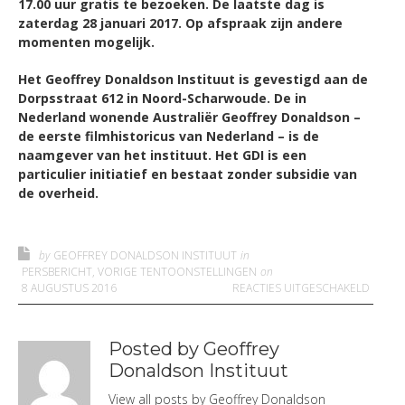
17.00 uur gratis te bezoeken. De laatste dag is
zaterdag 28 januari 2017. Op afspraak zijn andere
momenten mogelijk.
Het Geoffrey Donaldson Instituut is gevestigd aan de
Dorpsstraat 612 in Noord-Scharwoude. De in
Nederland wonende Australiër Geoffrey Donaldson –
de eerste filmhistoricus van Nederland – is de
naamgever van het instituut. Het GDI is een
particulier initiatief en bestaat zonder subsidie van
de overheid.
by
GEOFFREY DONALDSON INSTITUUT
in
PERSBERICHT
,
VORIGE TENTOONSTELLINGEN
on
VOOR 
8 AUGUSTUS 2016
REACTIES UITGESCHAKELD
Posted by Geoffrey
Donaldson Instituut
View all posts by
Geoffrey Donaldson