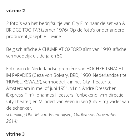
vitrine 2
2 foto´s van het bedrijfsuitje van City Film naar de set van A
BRIDGE TOO FAR (zomer 1976). Op de foto’s onder andere
producent Joseph E. Levine.
Belgisch affiche A CHUMP AT OXFORD (film van 1940, affiche
vermoedelijk uit de jaren 50
Foto van de Nederlandse première van HOCHZEITSNACHT
IM PARADIES (Geza von Bolvary, BRD, 1950, Nederlandse titel
‘HUWELIJKSWALS’), vermoedelijk in het City Theater te
Amsterdam in mei of juni 1951. v.l.n.r. André Dresscher
(Express Film), Johannes Heesters, [onbekend, vrm directie
City Theater] en Mijndert van Veenhuisen (City Film), vader van
de schenker.
schenking Dhr. M. van Veenhuijsen, Oudkarspel (november
2014)
vitrine 3