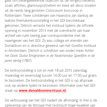
gaat om belangwekkende objecten uit de filmgeschiedenis
zoals affiches, glamourportretten en twee art deco-stoelen
uit de reeds lang gesloten Colosseum bioscoop in
Rotterdam. Twee schilderijen van Haanstra zijn dankzij de
laatste thematentoonstelling in het GDI beschikbaar
gekomen. Dittrich verraste het instituut tijdens de officiële
opening in november 2013 met de overdracht van haar
archief van ruim twintig jaar correspondentie met de
naamgever van het GDI. Zij was collega en vriendin van
Donaldson en is directeur geweest van het Goethe Instituut
in Amsterdam. Dittrich is schrijfster van onder meer
Achter
het Doek: Duitse Emigranten in de Nederlandse Speelfilm in de
jaren dertig
(1987).
De tentoonstelling is tot en met 18 juli 2015 zaterdag,
maandag en woensdag tussen 14.00 uur en 17.00 uur gratis
te bezoeken. De tentoonstelling in het GDI is op afspraak
ook op andere tijden te bezoeken. Informatie over het GDI
staat op
www.donaldsoninstituut.nl.
De verbouwing van het GDI nadert de afronding. In mei is de
oplevering van de filmzaal met technisch hoge kwaliteit van