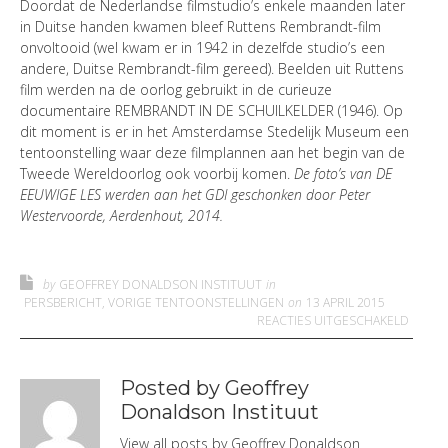
Doordat de Nederlandse filmstudio’s enkele maanden later
in Duitse handen kwamen bleef Ruttens Rembrandt-film
onvoltooid (wel kwam er in 1942 in dezelfde studio’s een
andere, Duitse Rembrandt-film gereed). Beelden uit Ruttens
film werden na de oorlog gebruikt in de curieuze
documentaire REMBRANDT IN DE SCHUILKELDER (1946). Op
dit moment is er in het Amsterdamse Stedelijk Museum een
tentoonstelling waar deze filmplannen aan het begin van de
Tweede Wereldoorlog ook voorbij komen.
De foto’s van DE
EEUWIGE LES werden aan het GDI geschonken door Peter
Westervoorde, Aerdenhout, 2014.
by
GEOFFREY DONALDSON INSTITUUT
in
PERSBERICHT
,
VORIGE TENTOONSTELLINGEN
on
13 APRIL 2015
VOOR 
REACTIES UITGESCHAKELD
Posted by Geoffrey
Donaldson Instituut
View all posts by
Geoffrey Donaldson