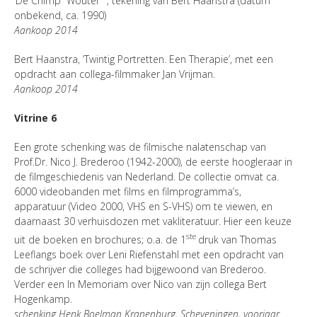
‘De Chimp “Wouter” ‘, tekening van Bert Haanstra (datum
onbekend, ca. 1990)
Aankoop 2014
Bert Haanstra, ‘Twintig Portretten. Een Therapie’, met een
opdracht aan collega-filmmaker Jan Vrijman.
Aankoop 2014
Vitrine 6
Een grote schenking was de filmische nalatenschap van
Prof.Dr. Nico J. Brederoo (1942-2000), de eerste hoogleraar in
de filmgeschiedenis van Nederland. De collectie omvat ca.
6000 videobanden met films en filmprogramma’s,
apparatuur (Video 2000, VHS en S-VHS) om te viewen, en
daarnaast 30 verhuisdozen met vakliteratuur. Hier een keuze
ste
uit de boeken en brochures; o.a. de 1
druk van Thomas
Leeflangs boek over Leni Riefenstahl met een opdracht van
de schrijver die colleges had bijgewoond van Brederoo.
Verder een In Memoriam over Nico van zijn collega Bert
Hogenkamp.
schenking Henk Boelman Kranenburg, Scheveningen, voorjaar