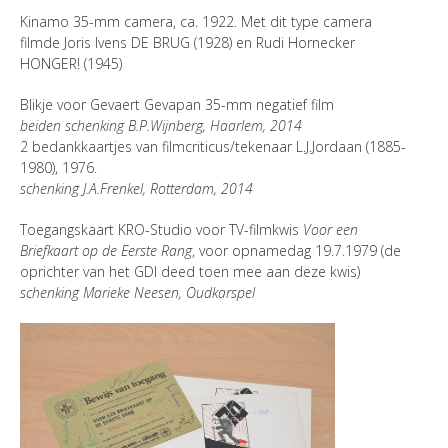
Kinamo 35-mm camera, ca. 1922. Met dit type camera
filmde Joris Ivens DE BRUG (1928) en Rudi Hornecker
HONGER! (1945)
Blikje voor Gevaert Gevapan 35-mm negatief film
beiden schenking B.P.Wijnberg, Haarlem, 2014
2 bedankkaartjes van filmcriticus/tekenaar L.J.Jordaan (1885-
1980), 1976.
schenking J.A.Frenkel, Rotterdam, 2014
Toegangskaart KRO-Studio voor TV-filmkwis
Voor een
Briefkaart op de Eerste Rang
, voor opnamedag 19.7.1979 (de
oprichter van het GDI deed toen mee aan deze kwis)
schenking Marieke Neesen, Oudkarspel