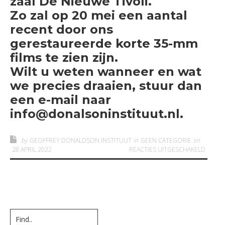
zaal De Nieuwe Tivoli.
Zo zal op 20 mei een aantal
recent door ons
gerestaureerde korte 35-mm
films te zien zijn.
Wilt u weten wanneer en wat
we precies draaien, stuur dan
een e-mail naar
info@donalsoninstituut
.nl
.
by
GEOFFREY DONALDSON INSTITUUT
in
GEEN CATEGORIE
on
VOOR
28 APRIL 2022
REACTIES UITGESCHAKELD