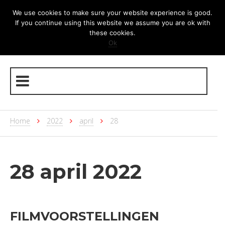
We use cookies to make sure your website experience is good.
If you continue using this website we assume you are ok with
these cookies.
Ok
Home
2022
april
28
28 april 2022
FILMVOORSTELLINGEN