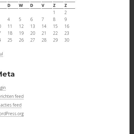
D
W
D
V
Z
Z
1
2
4
5
6
7
8
9
0
11
12
13
14
15
16
7
18
19
20
21
22
23
4
25
26
27
28
29
30
1
ul
Meta
gin
richten feed
acties feed
rdPress.org