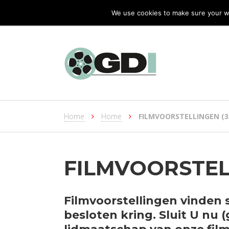
We use cookies to make sure your we
Home
Home
FILMVOORSTELLINGEN (
FILMVOORSTEL
Filmvoorstellingen vinden si
besloten kring. Sluit U nu (