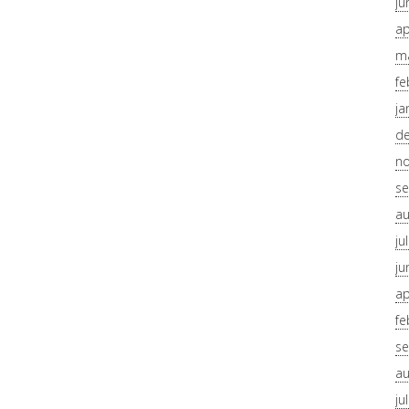
ju
ap
ma
fe
ja
d
n
se
au
ju
ju
ap
fe
se
au
ju