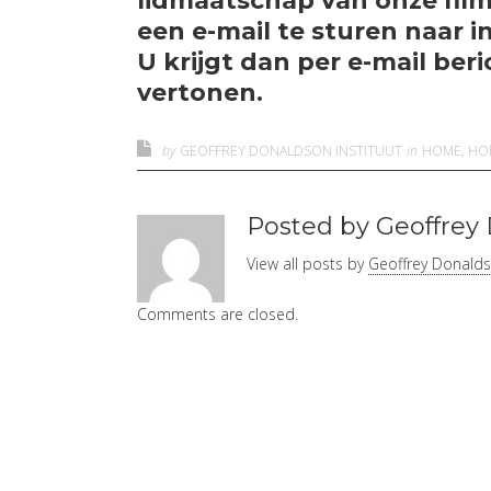
lidmaatschap van onze film
een e-mail te sturen naar 
U krijgt dan per e-mail beri
vertonen.
by
GEOFFREY DONALDSON INSTITUUT
in
HOME
,
HO
Posted by Geoffrey 
View all posts by
Geoffrey Donaldso
Comments are closed.