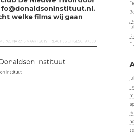
club De Nieuwe Tivoli door
Fe
info@donaldsoninstituut.nl.
Be
cht welke films wij gaan
Ja
ju
Do
VOOR
FILMVOORSTE
MEPAGINA
on
5 MAART 2019
REACTIES UITGESCHAKELD
FI
Donaldson Instituut
A
n Instituut
ju
ju
me
ap
d
n
se