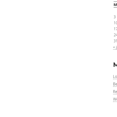
M
3
1
1
2
3
« j
Lo
Be
Re
Wo