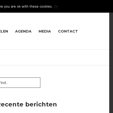
me you are ok with these cookies.
Ok
LANGUAGE
ELEN
AGENDA
MEDIA
CONTACT
ecente berichten