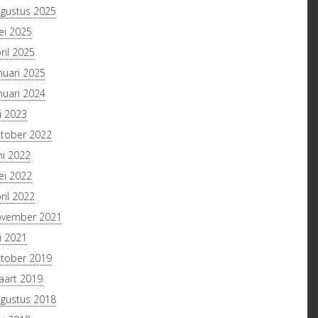
gustus 2025
i 2025
ril 2025
nuari 2025
nuari 2024
li 2023
tober 2022
ni 2022
i 2022
ril 2022
ovember 2021
li 2021
tober 2019
art 2019
gustus 2018