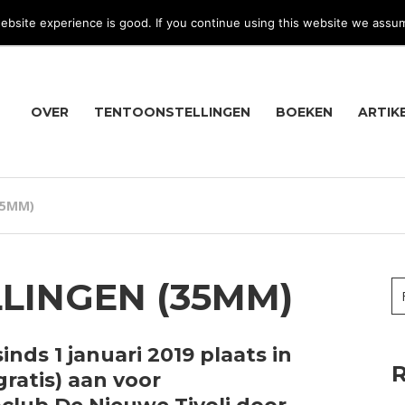
bsite experience is good. If you continue using this website we assu
OVER
TENTOONSTELLINGEN
BOEKEN
ARTIK
35MM)
LINGEN (35MM)
nds 1 januari 2019 plaats in
R
gratis) aan voor