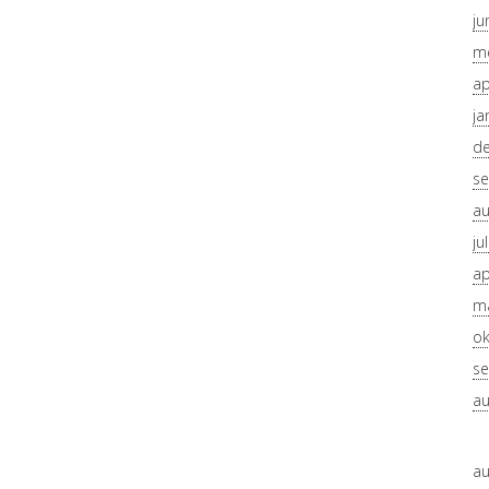
ju
me
ap
ja
d
se
au
ju
ap
ma
ok
se
au
au